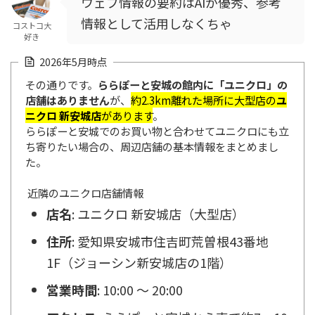
ウェブ情報の要約はAIが優秀、参考
情報として活用しなくちゃ
コストコ大
好き
2026年5月時点
その通りです。
ららぽーと安城
の館内に「ユニクロ」の
店舗はありません
が、
約2.3km離れた場所に大型店の
ユ
ニクロ 新安城店
があります
。
ららぽーと安城でのお買い物と合わせてユニクロにも立
ち寄りたい場合の、周辺店舗の基本情報をまとめまし
た。
近隣のユニクロ店舗情報
店名
: ユニクロ 新安城店（大型店）
住所
: 愛知県安城市住吉町荒曽根43番地
1F（ジョーシン新安城店の1階）
営業時間
: 10:00 〜 20:00