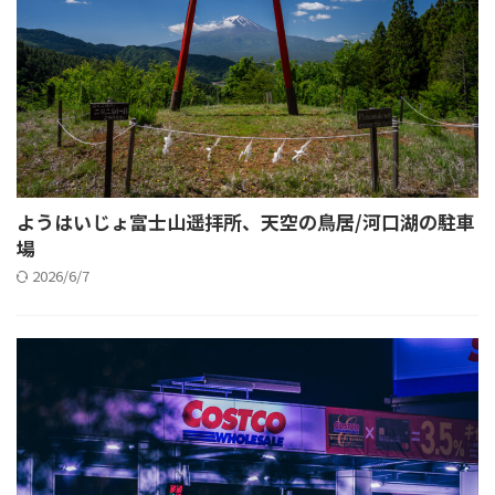
ようはいじょ富士山遥拝所、天空の鳥居/河口湖の駐車
場
2026/6/7