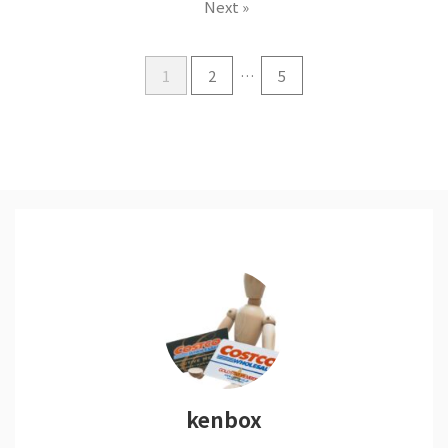
Next »
1
2
…
5
kenbox